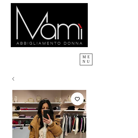
ME
NU