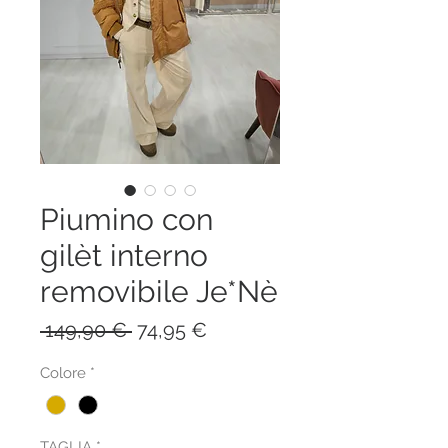
Piumino con
gilèt interno
removibile Je*Nè
Prezzo
Prezzo
 149,90 € 
74,95 €
regolare
scontato
Colore
*
TAGLIA
*