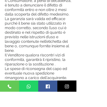
Il Consumatore, a pena di decadenza,
è tenuto a denunciare il difetto di
conformità entro e non oltre 2 mesi
dalla scoperta del difetto medesimo.
La garanzia sarà valida ed efficace
purché il bene sia stato utilizzato in
modo corretto, secondo l’uso cui è
destinato e nel rispetto di quanto è
previsto nelle istruzioni d’uso e
lavaggio contenute nell’etichetta del
bene o, comunque fornite insieme al
bene.
Il Venditore qualora riscontri vizi di
conformità, garantirà il ripristino, la
riparazione o la sostituzione .
Le spese di riconsegna del capo ed
eventuale nuova spedizione
rimangono a carico dell'acquirente.
Nel caso in cui, per qualsiasi motivo,
non risulti possibile il ripristino della
conformità e della funzionalità del
bene mediante riparazione o
sostituzione, ovvero ove la
riparazione o la sostituzione fossero,