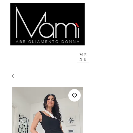
ME
NU