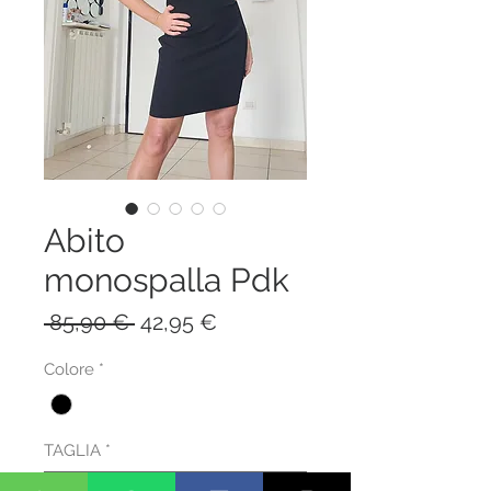
Abito
monospalla Pdk
Prezzo
Prezzo
 85,90 € 
42,95 €
regolare
scontato
Colore
*
TAGLIA
*