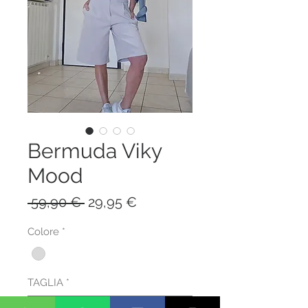
Bermuda Viky
Mood
Prezzo
Prezzo
 59,90 € 
29,95 €
regolare
scontato
Colore
*
TAGLIA
*