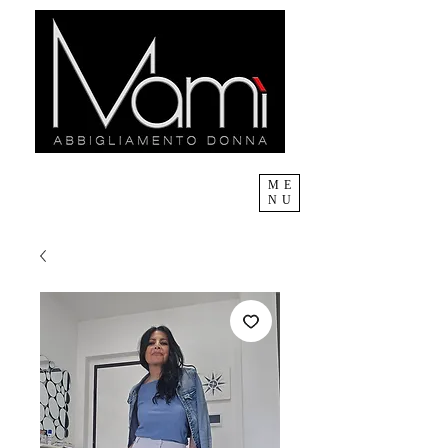
ME
NU