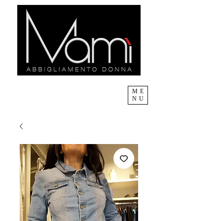
ME
NU