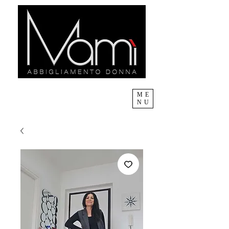
ME
NU