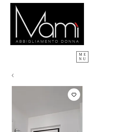
ME
NU