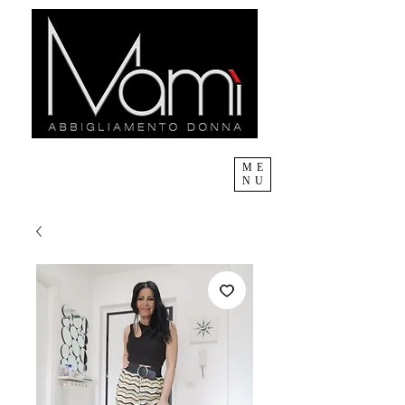
ME
NU