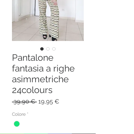
Pantalone
fantasia a righe
asimmetriche
24colours
Prezzo
Prezzo
 39,90 € 
19,95 €
regolare
scontato
Colore
*