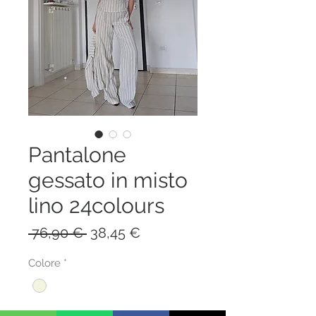
Pantalone
gessato in misto
lino 24colours
Prezzo
Prezzo
 76,90 € 
38,45 €
regolare
scontato
Colore
*
TAGLIA
*