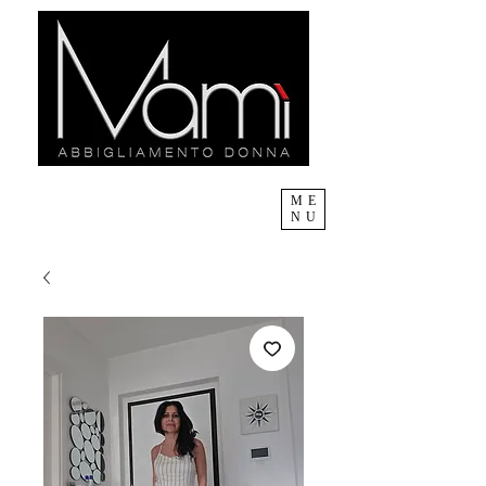
ME
NU